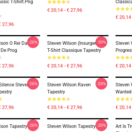
ssic T-Shirt.png
Clássic
€ 20,14 - € 27,96
€ 20,14 
€ 27,96
-20%
-20%
lson O Rei Da
Steven Wilson (insurgentes)
Steven 
 De Prog
T-Shirt Classique Tapestry
Progres
€ 27,96
€ 20,14 - € 27,96
€ 20,14 
-20%
-20%
ilence Steven
Steven Wilson Raven
Steven 
pestry
Tapestry
Wanted 
€ 27,96
€ 20,14 - € 27,96
€ 20,14 
-20%
-20%
lson Tapestry
Steven Wilson Tapestry
Art Is T