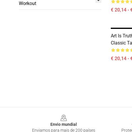
Workout
€ 20,14 - 
Art Is Tru
Classic T
€ 20,14 - 
Footer
Envio mundial
Enviamos para mais de 200 países
Prote