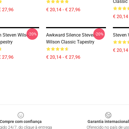
Classic
€ 27,96
€ 20,14 - € 27,96
€ 20,14 
-20%
-20%
th Steven Wilson
Awkward Silence Steven
Steven 
apestry
Wilson Classic Tapestry
€ 20,14 
€ 27,96
€ 20,14 - € 27,96
Compre com confiança
Garantia internacional
gido 24/7, do clique à entrega
Oferecido no país de us