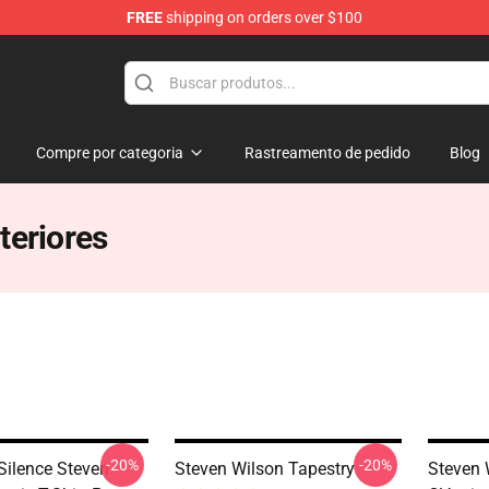
FREE
shipping on orders over $100
ise Shop
Compre por categoria
Rastreamento de pedido
Blog
teriores
-20%
-20%
ilence Steven
Steven Wilson Tapestry
Steven 