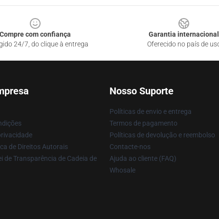
Compre com confiança
Garantia internacional
gido 24/7, do clique à entrega
Oferecido no país de us
mpresa
Nosso Suporte
Políticas de envio e entrega
ndições
Termos de pagamento
privacidade
Políticas de devolução e reembolso
ca de Direitos Autorais
Contacte-nos
i de Transparência de Cadeia de
Ajuda ao cliente (FAQ)
Whosale