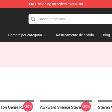
FREE
shipping on orders over $100
ise Shop
Compre por categoria
Rastreamento de pedido
Blog
-20%
-20%
lson Genre Rock
Awkward Silence Steven
Steven 