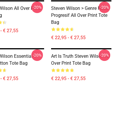
-20%
-20%
ilson All Over Print
Steven Wilson > Genre Rock
g
Progresif All Over Print Tote
Bag
- € 27,55
€ 22,95 - € 27,55
-20%
-20%
Wilson Essential T-
Art Is Truth Steven Wilson All
otton Tote Bag
Over Print Tote Bag
- € 27,55
€ 22,95 - € 27,55