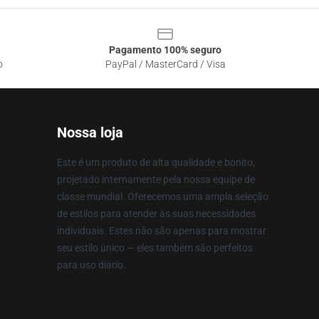
Pagamento 100% seguro
o
PayPal / MasterCard / Visa
Nossa loja
Este é um produto de alta qualidade e bonito,
projetado internamente pela nossa equipe de
classe mundial. Oferecemos uma ampla seleção
de estilos para atender às suas necessidades
individuais. Estes não são apenas para mostrar
seu estilo único — eles também são perfeitos
para uso diário.