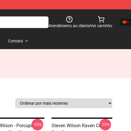
Atendimento ao cliente
Ver carrinho
Contato
-20%
-20%
Wilson - Porcupine
Steven Wilson Raven Cotton