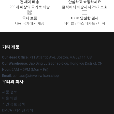
전 세계 배송
안심하고 쇼핑하세요
200개 이상의 국가로 배송
클릭에서 배송까지 24/7 보호
국제 보증
100% 안전한 결제
사용 국가에서 제공
페이팔 / 마스터카드 / 비자
기타 제품
Our Head Office
: 711 Atlantic Ave, Boston, MA 02111, US
Our Warehouse
: Bao Ding Lu 230hao 6lou, Hongkou District, CN
Hour
: 9AM – 5PM (Mon – Fri)
Email
: contact@steven-wilson.shop
우리의 회사
제품 정보
이용 약관
개인 정보 정책
DMCA - 저작권 정책