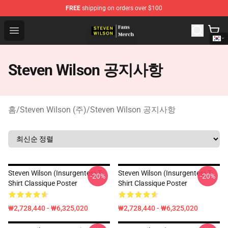
FREE
shipping on orders over $100
Steven Wilson Store - Official Steven Wilson Merchandis
Open menu
Steven Wilson 공지사항
홈
/
Steven Wilson (주)
/
Steven Wilson 공지사항
Steven Wilson (insurgentes) T-
Steven Wilson (insurgentes) T-
-20%
-20%
Shirt Classique Poster
Shirt Classique Poster
₩2,728,440 - ₩6,325,020
₩2,728,440 - ₩6,325,020