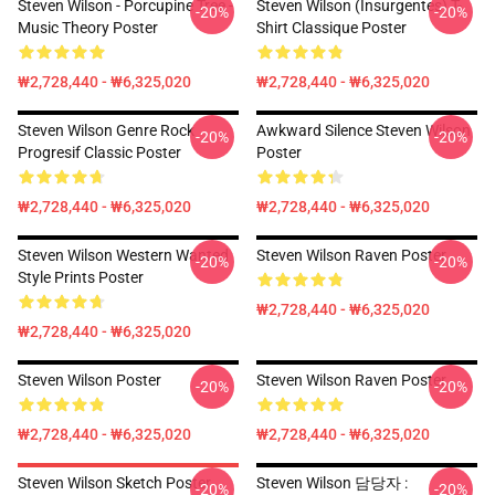
Steven Wilson - Porcupine Tree -
Steven Wilson (insurgentes) T-
-20%
-20%
Music Theory Poster
Shirt Classique Poster
₩2,728,440 - ₩6,325,020
₩2,728,440 - ₩6,325,020
Steven Wilson Genre Rock
Awkward Silence Steven Wilson
-20%
-20%
Progresif Classic Poster
Poster
₩2,728,440 - ₩6,325,020
₩2,728,440 - ₩6,325,020
Steven Wilson Western Wanted
Steven Wilson Raven Poster
-20%
-20%
Style Prints Poster
₩2,728,440 - ₩6,325,020
₩2,728,440 - ₩6,325,020
Steven Wilson Poster
Steven Wilson Raven Poster
-20%
-20%
₩2,728,440 - ₩6,325,020
₩2,728,440 - ₩6,325,020
Steven Wilson Sketch Poster
Steven Wilson 담당자 :
-20%
-20%