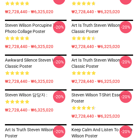
₩2,728,440 - ₩6,325,020
₩2,728,440 - ₩6,325,020
Steven Wilson Porcupine Tree
Art Is Truth Steven Wilson
-20%
-20%
Photo Collage Poster
Classic Poster
₩2,728,440 - ₩6,325,020
₩2,728,440 - ₩6,325,020
Awkward Silence Steven Wilson
Art Is Truth Steven Wilson
-20%
-20%
Classic Poster
Classic Poster
₩2,728,440 - ₩6,325,020
₩2,728,440 - ₩6,325,020
Steven Wilson 담당자 :
Steven Wilson T-Shirt Essentiel
-20%
-20%
Poster
₩2,728,440 - ₩6,325,020
₩2,728,440 - ₩6,325,020
Art Is Truth Steven Wilson
Keep Calm And Listen To Steven
-20%
-20%
Poster
Wilson Poster