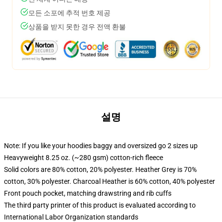
모든 소포에 추적 번호 제공
상품을 받지 못한 경우 전액 환불
설명
Note: If you like your hoodies baggy and oversized go 2 sizes up
Heavyweight 8.25 oz. (~280 gsm) cotton-rich fleece
Solid colors are 80% cotton, 20% polyester. Heather Grey is 70%
cotton, 30% polyester. Charcoal Heather is 60% cotton, 40% polyester
Front pouch pocket, matching drawstring and rib cuffs
The third party printer of this product is evaluated according to
International Labor Organization standards