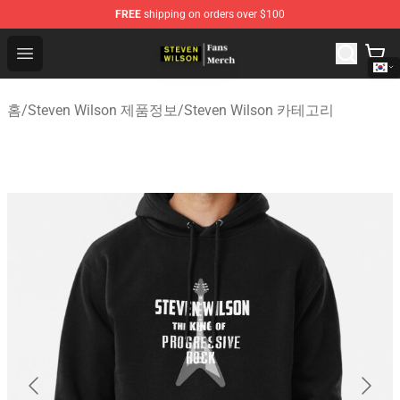
FREE
shipping on orders over $100
Steven Wilson Store - Official Steven Wilson Merchandis
Open menu
홈
/
Steven Wilson 제품정보
/
Steven Wilson 카테고리