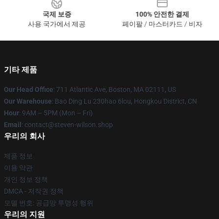
국제 보증
100% 안전한 결제
사용 국가에서 제공
페이팔 / 마스터카드 / 비자
기타 제품
Our Head Office
: 711 Atlantic Ave, Boston, MA 02111, US
Our Warehouse
: Bao Ding Lu 230hao 6lou, Hongkou District, CN
Hour
: 9AM – 5PM (Mon – Fri)
Email
: contact@steven-wilson.shop
우리의 회사
제품 정보
이용 약관
개인 정보 정책
DMCA - 저작권 정책
모델 번호: 공급망 투명성 행위
우리의 지원