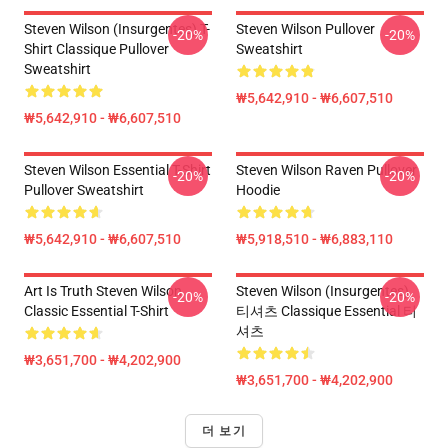
Steven Wilson (insurgentes) T-
Steven Wilson Pullover
-20%
-20%
Shirt Classique Pullover
Sweatshirt
Sweatshirt
₩5,642,910 - ₩6,607,510
₩5,642,910 - ₩6,607,510
Steven Wilson Essential T-Shirt
Steven Wilson Raven Pullover
-20%
-20%
Pullover Sweatshirt
Hoodie
₩5,642,910 - ₩6,607,510
₩5,918,510 - ₩6,883,110
Art Is Truth Steven Wilson
Steven Wilson (insurgentes)
-20%
-20%
Classic Essential T-Shirt
티셔츠 Classique Essential 티
셔츠
₩3,651,700 - ₩4,202,900
₩3,651,700 - ₩4,202,900
더 보기