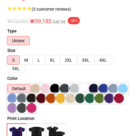
(3 customer reviews)
₩73,981
₩59,185
-20%
$42.95
Type
Unisex
Size
S
M
L
XL
2XL
3XL
4XL
5XL
Color
Default
Print Location