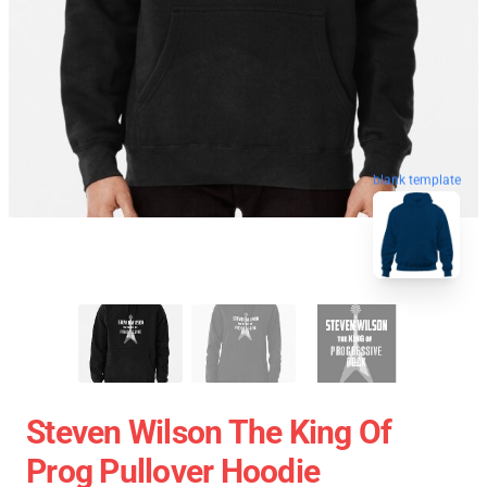
blank template
Steven Wilson The King Of
Prog Pullover Hoodie