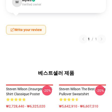
Myles
M
Verified owner
Write your review
1
/
1
베스트셀러 제품
Steven Wilson (insurgentes) T-
Steven Wilson The Best Selling
-20%
-20%
Shirt Classique Poster
Pullover Sweatshirt
₩2,728,440 - ₩6,325,020
₩5,642,910 - ₩6,607,510