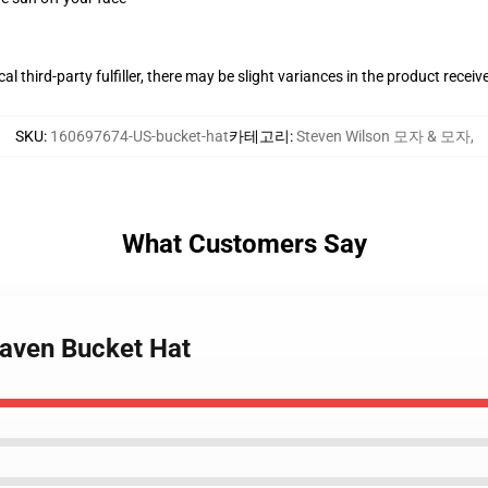
al third-party fulfiller, there may be slight variances in the product receiv
SKU
:
160697674-US-bucket-hat
카테고리
:
Steven Wilson 모자 & 모자
,
What Customers Say
raven Bucket Hat