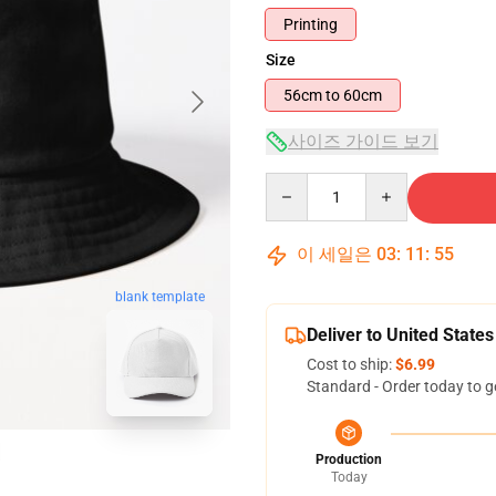
Printing
Size
56cm to 60cm
사이즈 가이드 보기
Quantity
이 세일은
03
:
11
:
54
blank template
Deliver to United States
Cost to ship:
$6.99
Standard - Order today to g
Production
Today