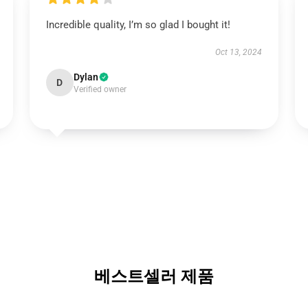
Incredible quality, I’m so glad I bought it!
Oct 13, 2024
Dylan
D
Verified owner
베스트셀러 제품