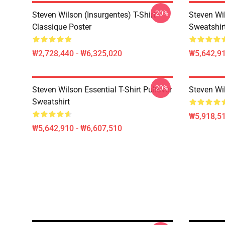
-20%
Steven Wilson (insurgentes) T-Shirt
Steven Wil
Classique Poster
Sweatshir
₩2,728,440 - ₩6,325,020
₩5,642,91
-20%
Steven Wilson Essential T-Shirt Pullover
Steven Wi
Sweatshirt
₩5,918,51
₩5,642,910 - ₩6,607,510