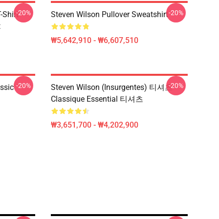
-20%
-20%
-Shirt
Steven Wilson Pullover Sweatshirt
t
₩5,642,910 - ₩6,607,510
-20%
-20%
assic
Steven Wilson (insurgentes) 티셔츠
Classique Essential 티셔츠
₩3,651,700 - ₩4,202,900