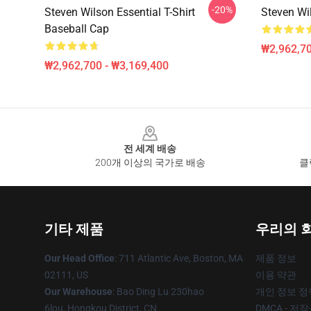
-20%
Steven Wilson Essential T-Shirt
Steven Wil
Baseball Cap
₩2,962,70
₩2,962,700 - ₩3,169,400
Footer
전 세계 배송
200개 이상의 국가로 배송
클
기타 제품
우리의 
Our Head Office
: 711 Atlantic Ave, Boston, MA
제품 정보
02111, US
이용 약관
Our Warehouse
: Bao Ding Lu 230hao
개인 정보 정
6lou, Hongkou District, CN
DMCA - 저