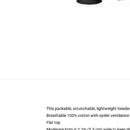
This packable, scrunchable, lightweight headwea
Breathable 100% cotton with eyelet ventilation
Flat top
Moderate brim is 2.2in (5.5 cm) wide to keep th