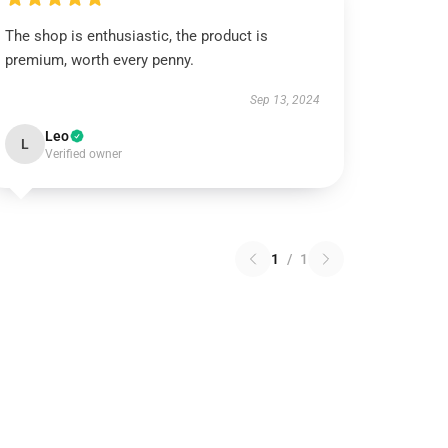
The shop is enthusiastic, the product is
premium, worth every penny.
Sep 13, 2024
Leo
L
Verified owner
1
/
1