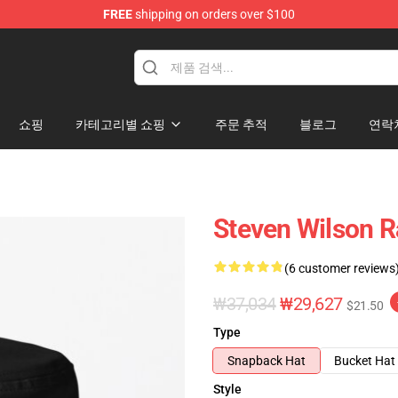
FREE
shipping on orders over $100
ise Shop
쇼핑
카테고리별 쇼핑
주문 추적
블로그
연락
Steven Wilson R
(6 customer reviews
₩37,034
₩29,627
$21.50
Type
Snapback Hat
Bucket Hat
Style