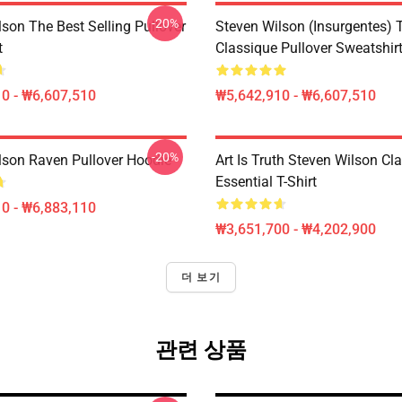
-20%
son The Best Selling Pullover
Steven Wilson (insurgentes) T
t
Classique Pullover Sweatshir
0 - ₩6,607,510
₩5,642,910 - ₩6,607,510
-20%
lson Raven Pullover Hoodie
Art Is Truth Steven Wilson Cl
Essential T-Shirt
0 - ₩6,883,110
₩3,651,700 - ₩4,202,900
더 보기
관련 상품