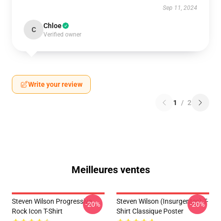
Sep 11, 2024
Chloe
C
Verified owner
Write your review
1
/
2
Meilleures ventes
Steven Wilson Progressive
Steven Wilson (insurgentes) T-
-20%
-20%
Rock Icon T-Shirt
Shirt Classique Poster