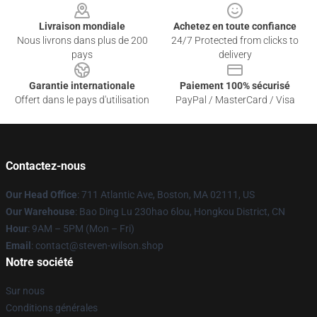
Livraison mondiale
Achetez en toute confiance
Nous livrons dans plus de 200
24/7 Protected from clicks to
pays
delivery
Garantie internationale
Paiement 100% sécurisé
Offert dans le pays d'utilisation
PayPal / MasterCard / Visa
Contactez-nous
Our Head Office
: 711 Atlantic Ave, Boston, MA 02111, US
Our Warehouse
: Bao Ding Lu 230hao 6lou, Hongkou District, CN
Hour
: 9AM – 5PM (Mon – Fri)
Email
: contact@steven-wilson.shop
Notre société
Sur nous
Conditions générales