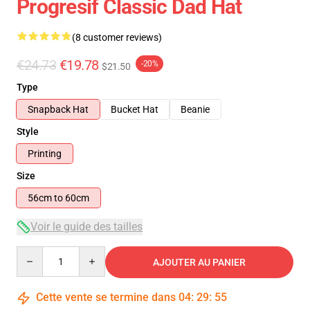
Progresif Classic Dad Hat
(8 customer reviews)
€24.73
€19.78
-20%
$21.50
Type
Snapback Hat
Bucket Hat
Beanie
Style
Printing
Size
56cm to 60cm
Voir le guide des tailles
Quantity
AJOUTER AU PANIER
Cette vente se termine dans
04
:
29
:
54