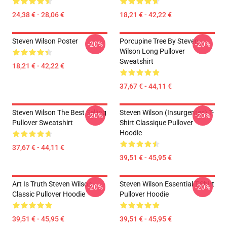
24,38 € - 28,06 €
18,21 € - 42,22 €
Steven Wilson Poster
Porcupine Tree By Steven
-20%
-20%
Wilson Long Pullover
Sweatshirt
18,21 € - 42,22 €
37,67 € - 44,11 €
Steven Wilson The Best Selling
Steven Wilson (insurgentes) T-
-20%
-20%
Pullover Sweatshirt
Shirt Classique Pullover
Hoodie
37,67 € - 44,11 €
39,51 € - 45,95 €
Art Is Truth Steven Wilson
Steven Wilson Essential T-Shirt
-20%
-20%
Classic Pullover Hoodie
Pullover Hoodie
39,51 € - 45,95 €
39,51 € - 45,95 €