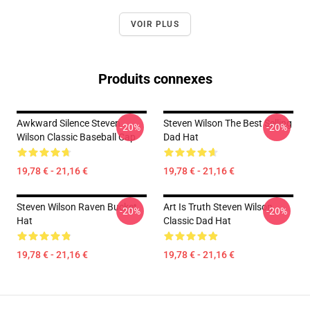
VOIR PLUS
Produits connexes
Awkward Silence Steven
Steven Wilson The Best Selling
-20%
-20%
Wilson Classic Baseball Cap
Dad Hat
19,78 € - 21,16 €
19,78 € - 21,16 €
Steven Wilson Raven Bucket
Art Is Truth Steven Wilson
-20%
-20%
Hat
Classic Dad Hat
19,78 € - 21,16 €
19,78 € - 21,16 €
Footer