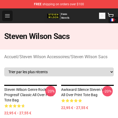
FREE
shipping on orders over $100
Steven Wilson Store - Official Steven Wilson Merchandis
Open menu
Steven Wilson Sacs
Accueil
/
Steven Wilson Accessoires
/
Steven Wilson Sacs
Steven Wilson Genre Rock
Awkward Silence Steven Wilson
-20%
-20%
Progresif Classic All Over Print
All Over Print Tote Bag
Tote Bag
22,95 € - 27,55 €
22,95 € - 27,55 €