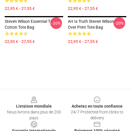
22,95 € - 27,55 €
22,95 € - 27,55 €
Steven Wilson Essential T-Shirt
Art Is Truth Steven Wilson All
-20%
-20%
Cotton Tote Bag
Over Print Tote Bag
22,95 € - 27,55 €
22,95 € - 27,55 €
Footer
Livraison mondiale
Achetez en toute confiance
Nous livrons dans plus de 200
24/7 Protected from clicks to
pays
delivery
Garantie internationale
Paiement 100% sécurisé