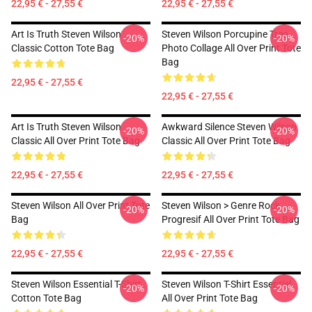
22,95 € - 27,55 €
22,95 € - 27,55 €
Art Is Truth Steven Wilson
Steven Wilson Porcupine Tree
-20%
-20%
Classic Cotton Tote Bag
Photo Collage All Over Print Tote
Bag
22,95 € - 27,55 €
22,95 € - 27,55 €
Art Is Truth Steven Wilson
Awkward Silence Steven Wilson
-20%
-20%
Classic All Over Print Tote Bag
Classic All Over Print Tote Bag
22,95 € - 27,55 €
22,95 € - 27,55 €
Steven Wilson All Over Print Tote
Steven Wilson > Genre Rock
-20%
-20%
Bag
Progresif All Over Print Tote Bag
22,95 € - 27,55 €
22,95 € - 27,55 €
Steven Wilson Essential T-Shirt
Steven Wilson T-Shirt Essentiel
-20%
-20%
Cotton Tote Bag
All Over Print Tote Bag