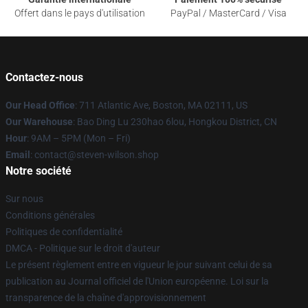
Offert dans le pays d'utilisation
PayPal / MasterCard / Visa
Contactez-nous
Our Head Office
: 711 Atlantic Ave, Boston, MA 02111, US
Our Warehouse
: Bao Ding Lu 230hao 6lou, Hongkou District, CN
Hour
: 9AM – 5PM (Mon – Fri)
Email
: contact@steven-wilson.shop
Notre société
Sur nous
Conditions générales
Politiques de confidentialité
DMCA - Politique sur le droit d'auteur
Le présent règlement entre en vigueur le jour suivant celui de sa
publication au Journal officiel de l'Union européenne. Loi sur la
transparence de la chaîne d'approvisionnement