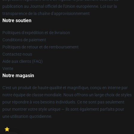
publication au Journal officiel de l'Union européenne. Loi sur la
transparence de la chaîne d'approvisionnement
Notre soutien
Politiques d'expédition et de livraison
Conditions de paiement
Politiques de retour et de remboursement
Contactez-nous
Aide aux clients (FAQ)
Vente
Notre magasin
C'est un produit de haute qualité et magnifique, conçu en interne par
notre équipe de classe mondiale. Nous offrons un large choix de styles
pour répondre à vos besoins individuels. Ce ne sont pas seulement
pour montrer votre style unique — ils sont également parfaits pour
une utilisation quotidienne.