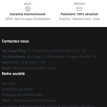
pays
delivery
Garantie internationale
Paiement 100% sécurisé
Offert dans le pays d'utilisation
PayPal / MasterCard / Visa
Contactez-nous
Our Head Office
: 711 Atlantic Ave, Boston, MA 02111, US
Our Warehouse
: Bao Ding Lu 230hao 6lou, Hongkou District, CN
Hour
: 9AM – 5PM (Mon – Fri)
Email
: contact@steven-wilson.shop
Notre société
Sur nous
Conditions générales
Politiques de confidentialité
DMCA - Politique sur le droit d'auteur
Le présent règlement entre en vigueur le jour suivant celui de sa