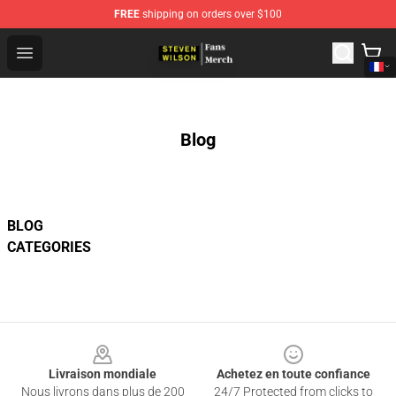
FREE
shipping on orders over $100
Steven Wilson Store - Official Steven Wilson Merchandis
Open menu
Blog
BLOG
CATEGORIES
Footer
Livraison mondiale
Achetez en toute confiance
Nous livrons dans plus de 200
24/7 Protected from clicks to