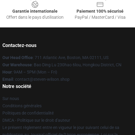
Garantie internationale
Paiement 100% sécurisé
Offert dans le pays d'utilisation
PayPal / MasterCard / Visa
Contactez-nous
Our Head Office
: 711 Atlantic Ave, Boston, MA 02111, US
Our Warehouse
: Bao Ding Lu 230hao 6lou, Hongkou District, CN
Hour
: 9AM – 5PM (Mon – Fri)
Email
: contact@steven-wilson.shop
Notre société
Sur nous
Conditions générales
Politiques de confidentialité
DMCA - Politique sur le droit d'auteur
Le présent règlement entre en vigueur le jour suivant celui de sa
publication au Journal officiel de l'Union européenne. Loi sur la