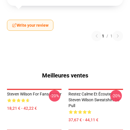
Write your review
1
/
1
Meilleures ventes
Steven Wilson For Fans Poster
Restez Calme Et Écoutez
-20%
-20%
Steven Wilson Sweatshirt De
Pull
18,21 € - 42,22 €
37,67 € - 44,11 €