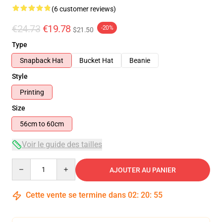
(6 customer reviews)
€24.73
€19.78
-20%
$21.50
Type
Snapback Hat
Bucket Hat
Beanie
Style
Printing
Size
56cm to 60cm
Voir le guide des tailles
Quantity
AJOUTER AU PANIER
Cette vente se termine dans
02
:
20
:
54