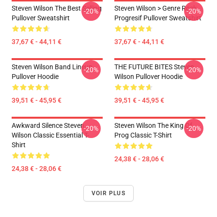
Steven Wilson The Best Selling
Steven Wilson > Genre Rock
-20%
-20%
Pullover Sweatshirt
Progresif Pullover Sweatshirt
37,67 € - 44,11 €
37,67 € - 44,11 €
Steven Wilson Band Lineup
THE FUTURE BITES Steven
-20%
-20%
Pullover Hoodie
Wilson Pullover Hoodie
39,51 € - 45,95 €
39,51 € - 45,95 €
Awkward Silence Steven
Steven Wilson The King Of
-20%
-20%
Wilson Classic Essential T-
Prog Classic T-Shirt
Shirt
24,38 € - 28,06 €
24,38 € - 28,06 €
VOIR PLUS