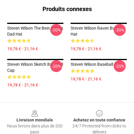
Produits connexes
Steven Wilson The Best Selling
Steven Wilson Raven Bucket
-20%
-20%
Dad Hat
Hat
19,78 € - 21,16 €
19,78 € - 21,16 €
Steven Wilson Sketch Baseball
Steven Wilson Baseball Cap
-20%
-20%
Cap
19,78 € - 21,16 €
19,78 € - 21,16 €
Footer
Livraison mondiale
Achetez en toute confiance
Nous livrons dans plus de 200
24/7 Protected from clicks to
pays
delivery