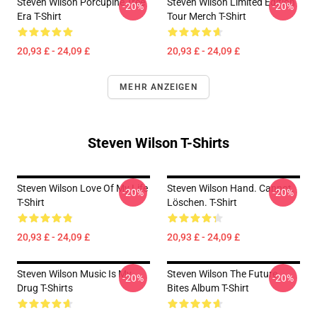
Steven Wilson Porcupine Tree
Steven Wilson Limited Edition
-20%
-20%
Era T-Shirt
Tour Merch T-Shirt
20,93 £ - 24,09 £
20,93 £ - 24,09 £
MEHR ANZEIGEN
Steven Wilson T-Shirts
Steven Wilson Love Of My Life
Steven Wilson Hand. Cannot.
-20%
-20%
T-Shirt
Löschen. T-Shirt
20,93 £ - 24,09 £
20,93 £ - 24,09 £
Steven Wilson Music Is My
Steven Wilson The Future
-20%
-20%
Drug T-Shirts
Bites Album T-Shirt