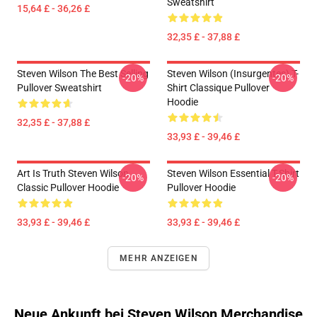
Sweatshirt
15,64 £ - 36,26 £
32,35 £ - 37,88 £
Steven Wilson The Best Selling
Steven Wilson (insurgentes) T-
-20%
-20%
Pullover Sweatshirt
Shirt Classique Pullover
Hoodie
32,35 £ - 37,88 £
33,93 £ - 39,46 £
Art Is Truth Steven Wilson
Steven Wilson Essential T-Shirt
-20%
-20%
Classic Pullover Hoodie
Pullover Hoodie
33,93 £ - 39,46 £
33,93 £ - 39,46 £
MEHR ANZEIGEN
Neue Ankunft bei Steven Wilson Merchandise