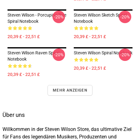
Steven Wilson - Porcupine Tree
Steven Wilson Sketch Spiral
-20%
-20%
Spiral Notebook
Notebook
20,39 £ - 22,51 £
20,39 £ - 22,51 £
Steven Wilson Raven Spiral
Steven Wilson Spiral Notebook
-20%
-20%
Notebook
20,39 £ - 22,51 £
20,39 £ - 22,51 £
MEHR ANZEIGEN
Über uns
Willkommen in der Steven Wilson Store, das ultimative Ziel
für Fans des legendären Musikers, Produzenten und