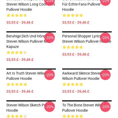
-20%
-20%
Steven Wilson Long Cool Gifts
Für Echte Fans Pullover
Pullover Hoodie
Hoodie
33,93 £ - 39,46 £
33,93 £ - 39,46 £
Beruhige Dich Und Höre Zu
Personal Shopper Lyrics
-20%
-20%
Steven Wilson Pullover Mit
Steven Wilson Pullover Hoodie
Kapuze
33,93 £ - 39,46 £
33,93 £ - 39,46 £
Art Is Truth Steven Wilson
Awkward Silence Steven
-20%
-20%
Pullover Hoodie
Wilson Pullover Hoodie
33,93 £ - 39,46 £
33,93 £ - 39,46 £
Steven Wilson Sketch Pullover
To The Bone Steven Wilson
-20%
-20%
Hoodie
Pullover Hoodie