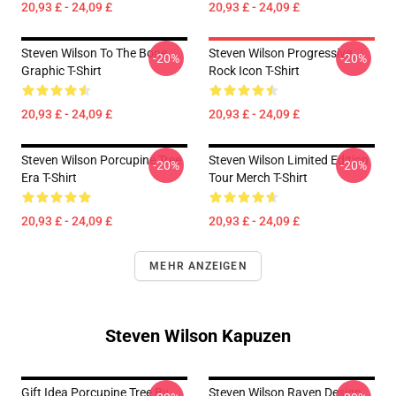
20,93 £ - 24,09 £
20,93 £ - 24,09 £
Steven Wilson To The Bone
Steven Wilson Progressive
-20%
-20%
Graphic T-Shirt
Rock Icon T-Shirt
20,93 £ - 24,09 £
20,93 £ - 24,09 £
Steven Wilson Porcupine Tree
Steven Wilson Limited Edition
-20%
-20%
Era T-Shirt
Tour Merch T-Shirt
20,93 £ - 24,09 £
20,93 £ - 24,09 £
MEHR ANZEIGEN
Steven Wilson Kapuzen
Gift Idea Porcupine Tree By
Steven Wilson Raven Design