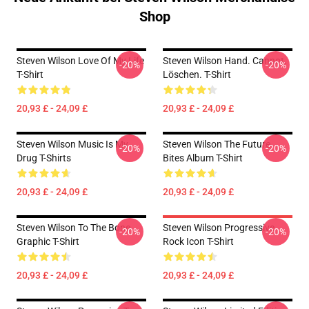
Shop
Steven Wilson Love Of My Life
Steven Wilson Hand. Cannot.
-20%
-20%
T-Shirt
Löschen. T-Shirt
20,93 £ - 24,09 £
20,93 £ - 24,09 £
Steven Wilson Music Is My
Steven Wilson The Future
-20%
-20%
Drug T-Shirts
Bites Album T-Shirt
20,93 £ - 24,09 £
20,93 £ - 24,09 £
Steven Wilson To The Bone
Steven Wilson Progressive
-20%
-20%
Graphic T-Shirt
Rock Icon T-Shirt
20,93 £ - 24,09 £
20,93 £ - 24,09 £