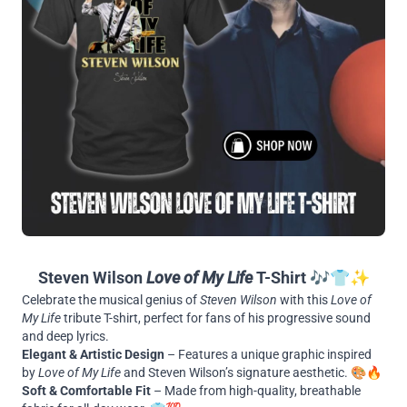
Steven Wilson
Love of My Life
T-Shirt
🎶👕✨
Celebrate the musical genius of
Steven Wilson
with this
Love of
My Life
tribute T-shirt, perfect for fans of his progressive sound
and deep lyrics.
Elegant & Artistic Design
– Features a unique graphic inspired
by
Love of My Life
and Steven Wilson’s signature aesthetic. 🎨🔥
Soft & Comfortable Fit
– Made from high-quality, breathable