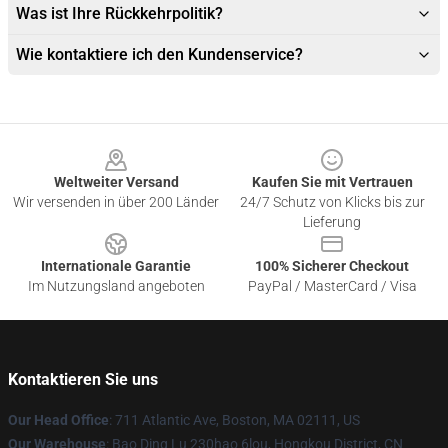
Was ist Ihre Rückkehrpolitik?
Wie kontaktiere ich den Kundenservice?
Footer
Weltweiter Versand
Kaufen Sie mit Vertrauen
Wir versenden in über 200 Länder
24/7 Schutz von Klicks bis zur
Lieferung
Internationale Garantie
100% Sicherer Checkout
Im Nutzungsland angeboten
PayPal / MasterCard / Visa
Kontaktieren Sie uns
Our Head Office
: 711 Atlantic Ave, Boston, MA 02111, US
Our Warehouse
: Bao Ding Lu 230hao 6lou, Hongkou District, CN