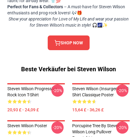
fabric for all-day wear. 👕💯
Perfect for Fans & Collectors
– A must-have for Steven Wilson
enthusiasts and prog-rock lovers! 🎶🎁
Show your appreciation for Love of My Life and wear your passion
for Steven Wilson’s music in style!
🎧🌌✨
SHOP NOW
Beste Verkäufer bei Steven Wilson
Steven Wilson Progressive
Steven Wilson (insurgentes) T-
-20%
-20%
Rock Icon T-Shirt
Shirt Classique Poster
20,93 £ - 24,09 £
15,64 £ - 36,26 £
Steven Wilson Poster
Porcupine Tree By Steven
-20%
-20%
Wilson Long Pullover