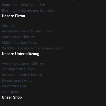
Hour
: 9AM – 5PM (Mon – Fri)
Email
: contact@steven-wilson.shop
Unsere Firma
Über uns
Allgemeine Geschäftsbedingungen
Datenschutzrichtlinien
DMCA - Copyright Policy
CA SB657: Lieferkettentransparenzgesetz
Unsere Unterstützung
Versand und Lieferrichtlinien
Zahlungsbedingungen
Return & Refund Richtlinien
Kontaktieren Sie uns
Kundenhilfe (FAQ)
Werdegang
Unser Shop