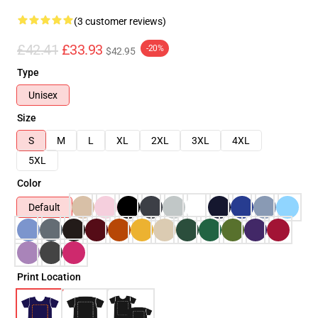
(3 customer reviews)
£42.41
£33.93
-20%
$42.95
Type
Unisex
Size
S
M
L
XL
2XL
3XL
4XL
5XL
Color
Default
Print Location