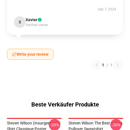
Sep 7, 2024
Xavier
X
Verified owner
Write your review
1
/
1
Beste Verkäufer Produkte
Steven Wilson (insurgentes) T-
Steven Wilson The Best Selling
-20%
-20%
Shirt Classique Poster
Pullover Sweatshirt