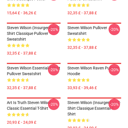
15,64 £ - 36,26 £
32,35 £ - 37,88 £
Steven Wilson (insurgentes) T-
Steven Wilson Pullover
-20%
-20%
Shirt Classique Pullover
Sweatshirt
Sweatshirt
32,35 £ - 37,88 £
32,35 £ - 37,88 £
Steven Wilson Essential T-Shirt
Steven Wilson Raven Pullover
-20%
-20%
Pullover Sweatshirt
Hoodie
32,35 £ - 37,88 £
33,93 £ - 39,46 £
Art Is Truth Steven Wilson
Steven Wilson (Insurgentes) T-
-20%
-20%
Classic Essential T-Shirt
Shirt Classique Essential T-
Shirt
20,93 £ - 24,09 £