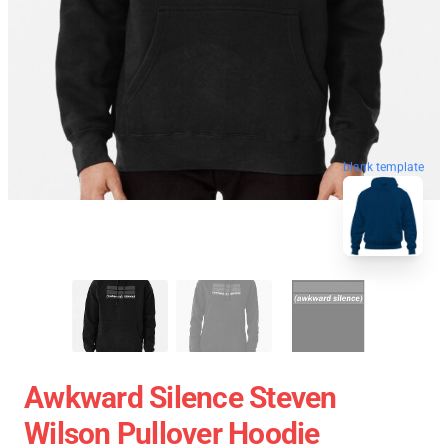
blank template
Awkward Silence Steven
Wilson Pullover Hoodie