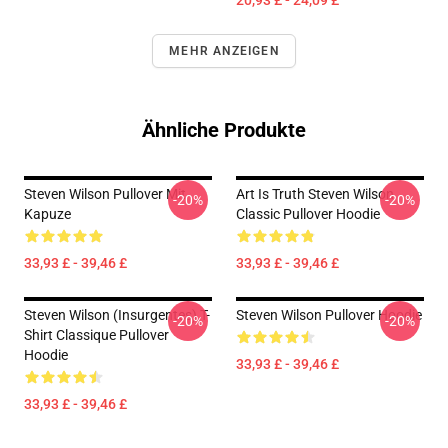
20,93 £ - 24,09 £
MEHR ANZEIGEN
Ähnliche Produkte
Steven Wilson Pullover Mit
Art Is Truth Steven Wilson
-20%
-20%
Kapuze
Classic Pullover Hoodie
33,93 £ - 39,46 £
33,93 £ - 39,46 £
Steven Wilson (insurgentes) T-
Steven Wilson Pullover Hoodie
-20%
-20%
Shirt Classique Pullover
Hoodie
33,93 £ - 39,46 £
33,93 £ - 39,46 £