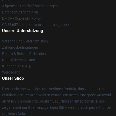
Allgemeine Geschäftsbedingungen
Datenschutzrichtlinien
DMCA - Copyright Policy
CA SB657: Lieferkettentransparenzgesetz
Unsere Unterstützung
Versand und Lieferrichtlinien
Zahlungsbedingungen
Return & Refund Richtlinien
Kontaktieren Sie uns
Kundenhilfe (FAQ)
Werdegang
Unser Shop
Dies ist ein hochwertiges und schönes Produkt, das von unserem
erstklassigen Team entworfen wurde. Wir bieten eine große Auswahl
an Stilen, die Ihren individuellen Bedürfnissen entsprechen. Diese
zeigen nicht nur Ihren einzigartigen Stil – sie sind auch perfekt für den
täglichen Gebrauch.