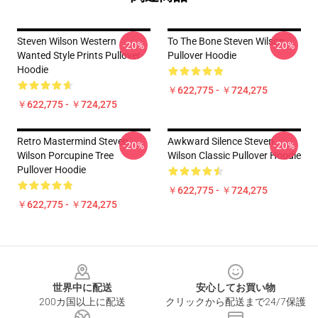
Steven Wilson Western
To The Bone Steven Wilson
-20%
-20%
Wanted Style Prints Pullover
Pullover Hoodie
Hoodie
￥622,775 - ￥724,275
￥622,775 - ￥724,275
Retro Mastermind Steven
Awkward Silence Steven
-20%
-20%
Wilson Porcupine Tree
Wilson Classic Pullover Hoodie
Pullover Hoodie
￥622,775 - ￥724,275
￥622,775 - ￥724,275
Footer
世界中に配送
安心してお買い物
200カ国以上に配送
クリックから配送まで24/7保護