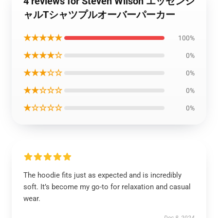
4 reviews for Steven Wilson エッセンシ
ャルTシャツプルオーバーパーカー
★★★★★
100%
★★★★☆
0%
★★★☆☆
0%
★★☆☆☆
0%
★☆☆☆☆
0%
The hoodie fits just as expected and is incredibly
soft. It’s become my go-to for relaxation and casual
wear.