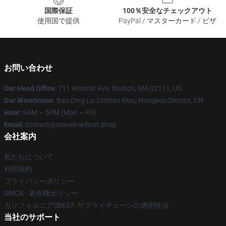
国際保証
100％安全なチェックアウト
使用国で提供
PayPal / マスターカード / ビザ
お問い合わせ
Our Head Office
: 711 Atlantic Ave, Boston, MA 02111, US
Our Warehouse
: Bao Ding Lu 230hao 6lou, Hongkou District, CN
Hour
: 9AM – 5PM (Mon – Fri)
Email
: contact@steven-wilson.shop
会社案内
私たちについて
利用規約
プライバシーポリシー
DMCA - 著作権ポリシー
カリフォルニアSB657: サプライチェーンの透明性法
当社のサポート