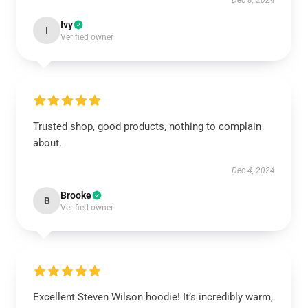
Dec 8, 2024
Ivy
I
Verified owner
Trusted shop, good products, nothing to complain
about.
Dec 4, 2024
Brooke
B
Verified owner
Excellent Steven Wilson hoodie! It’s incredibly warm,