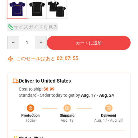
サイズガイドを見る
Quantity
カートに追加
このセールはあと
02
:
07
:
54
Deliver to United States
Cost to ship:
$6.99
Standard - Order today to get by
Aug. 17 - Aug. 24
Production
Shipping
Delivered
Today
Aug. 13
Aug. 17 - Aug. 24