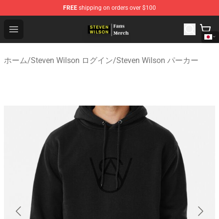
FREE
shipping on orders over $100
Steven Wilson Store - Official Steven Wilson Merchandis
Open menu
ホーム
/
Steven Wilson ログイン
/
Steven Wilson パーカー