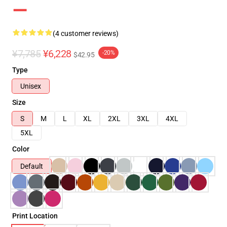
ー
(4 customer reviews)
¥7,785
¥6,228
-20%
$42.95
Type
Unisex
Size
S
M
L
XL
2XL
3XL
4XL
5XL
Color
Default
Print Location