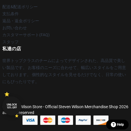
配送&配送ポリシー
支払条件
返品・返金ポリシー
お問い合わせ
カスタマーサポート(FAQ)
スタッフ
私達の店
世界トップクラスのチームによってデザインされた、高品質で美し
い製品です。 お客様のニーズに合わせて、幅広いスタイルをご用意
しております。 個性的なスタイルを見せるだけでなく、日常の使い
にもぴったりです。
UNLOCK
© Steven Wilson Store - Official Steven Wilson Merchandise Shop 2026
10% OFF
all rights reserved
Help