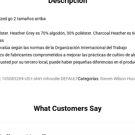
Descripción
ized go 2 tamaños arriba
éster. Heather Grey es 70% algodón, 30% poliéster. Charcoal Heather es 
las
evalúa según las normas de la Organización Internacional del Trabajo
o de fabricantes comprometidos a mejorar las prácticas de cultivo de al
usted por su tercero local, puede haber pequeñas diferencias en el produ
:
105085269-US-t-shirt-mhoodie-DEFAULT
Categorías
:
Steven Wilson Hoo
What Customers Say