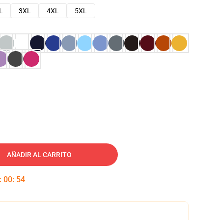
L
3XL
4XL
5XL
AÑADIR AL CARRITO
:
00
:
53