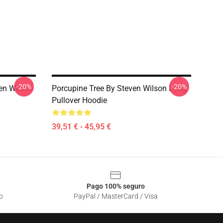
-20%
-20%
en Wilson
Porcupine Tree By Steven Wilson Long
Pullover Hoodie
39,51 € - 45,95 €
Pago 100% seguro
o
PayPal / MasterCard / Visa