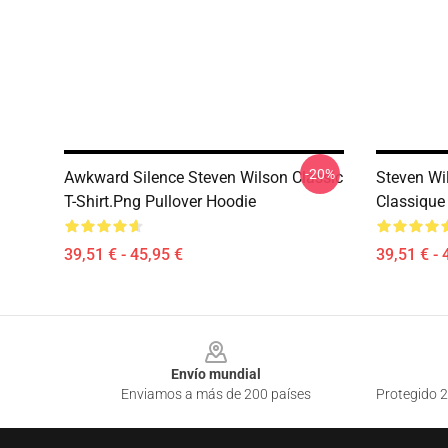
-20%
Awkward Silence Steven Wilson Classic
Steven Wil
T-Shirt.png Pullover Hoodie
Classique
39,51 € - 45,95 €
39,51 € - 
Footer
Envío mundial
Enviamos a más de 200 países
Protegido 2