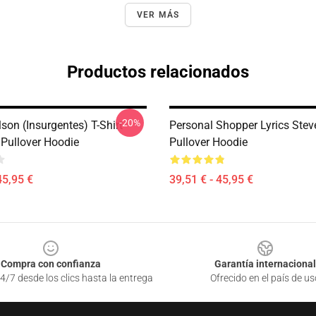
VER MÁS
Productos relacionados
-20%
son (insurgentes) T-Shirt
Personal Shopper Lyrics Stev
 Pullover Hoodie
Pullover Hoodie
45,95 €
39,51 € - 45,95 €
Compra con confianza
Garantía internacional
4/7 desde los clics hasta la entrega
Ofrecido en el país de us