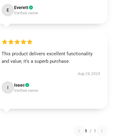
Everett
E
Verified owner
This product delivers excellent functionality
and value; it’s a superb purchase.
Aug 24, 2024
Isaac
I
Verified owner
1
/
1