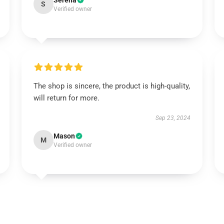
Serena
S
Verified owner
The shop is sincere, the product is high-quality,
will return for more.
Sep 23, 2024
Mason
M
Verified owner