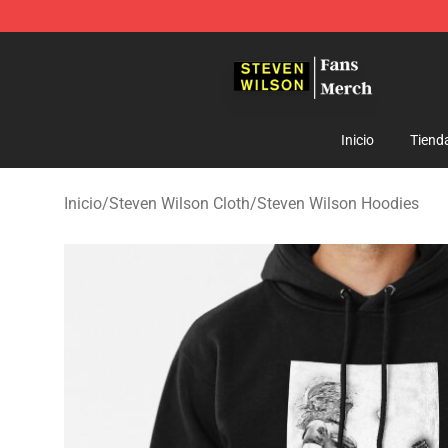
Steven Wilson Store - Official Steven Wilson Merchand
Inicio
Tiend
Inicio
/
Steven Wilson Cloth
/
Steven Wilson Hoodies