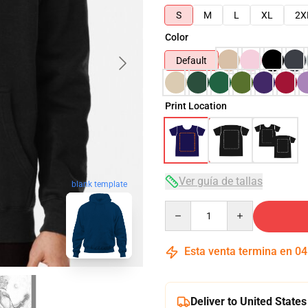
S
M
L
XL
2X
Color
Default
Print Location
Ver guía de tallas
blank template
Quantity
Esta venta termina en
04
Deliver to United States