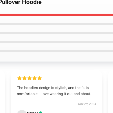
Pullover Hoodie
The hoodie’s design is stylish, and the fit is
comfortable. I love wearing it out and about.
Nov 29, 2024