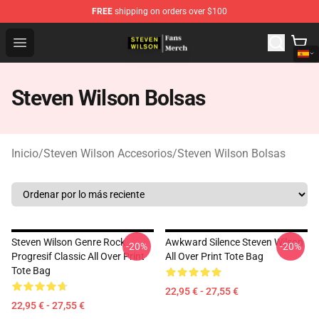
FREE
shipping on orders over $100
Steven Wilson Store - Official Steven Wilson Merchandis
Open menu
Steven Wilson Bolsas
Inicio
/
Steven Wilson Accesorios
/
Steven Wilson Bolsas
Steven Wilson Genre Rock
Awkward Silence Steven Wilson
-20%
-20%
Progresif Classic All Over Print
All Over Print Tote Bag
Tote Bag
22,95 € - 27,55 €
22,95 € - 27,55 €