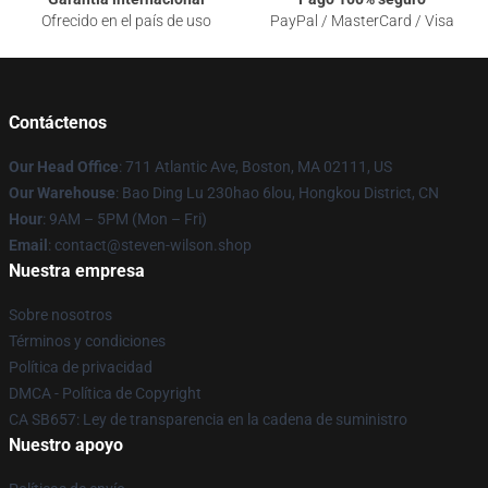
Ofrecido en el país de uso
PayPal / MasterCard / Visa
Contáctenos
Our Head Office
: 711 Atlantic Ave, Boston, MA 02111, US
Our Warehouse
: Bao Ding Lu 230hao 6lou, Hongkou District, CN
Hour
: 9AM – 5PM (Mon – Fri)
Email
: contact@steven-wilson.shop
Nuestra empresa
Sobre nosotros
Términos y condiciones
Política de privacidad
DMCA - Política de Copyright
CA SB657: Ley de transparencia en la cadena de suministro
Nuestro apoyo