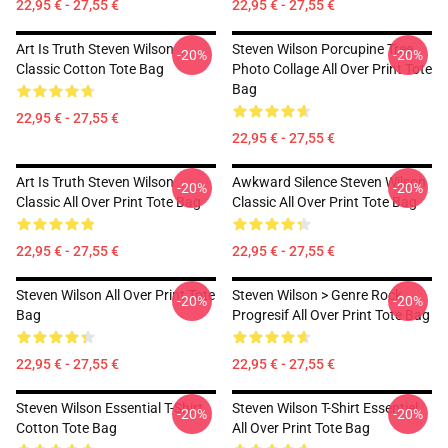
22,95 € - 27,55 €
22,95 € - 27,55 €
Art Is Truth Steven Wilson
Steven Wilson Porcupine Tree
-20%
-20%
Classic Cotton Tote Bag
Photo Collage All Over Print Tote
Bag
22,95 € - 27,55 €
22,95 € - 27,55 €
Art Is Truth Steven Wilson
Awkward Silence Steven Wilson
-20%
-20%
Classic All Over Print Tote Bag
Classic All Over Print Tote Bag
22,95 € - 27,55 €
22,95 € - 27,55 €
Steven Wilson All Over Print Tote
Steven Wilson > Genre Rock
-20%
-20%
Bag
Progresif All Over Print Tote Bag
22,95 € - 27,55 €
22,95 € - 27,55 €
Steven Wilson Essential T-Shirt
Steven Wilson T-Shirt Essentiel
-20%
-20%
Cotton Tote Bag
All Over Print Tote Bag