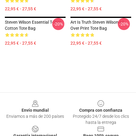
22,95 € - 27,55 €
22,95 € - 27,55 €
Steven Wilson Essential T-Shirt
Art Is Truth Steven Wilson All
-20%
-20%
Cotton Tote Bag
Over Print Tote Bag
22,95 € - 27,55 €
22,95 € - 27,55 €
Footer
Envío mundial
Compra con confianza
Enviamos a más de 200 países
Protegido 24/7 desde los clics
hasta la entrega
Garantía internacional
Pago 100% seguro