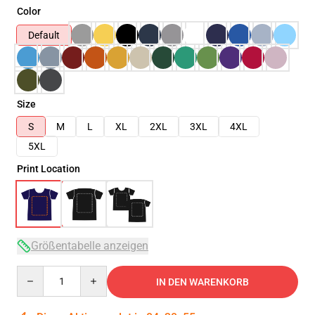
Color
Default
Size
S
M
L
XL
2XL
3XL
4XL
5XL
Print Location
Größentabelle anzeigen
Quantity
IN DEN WARENKORB