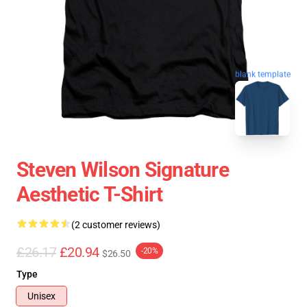
blank template
Steven Wilson Signature
Aesthetic T-Shirt
(2 customer reviews)
£26.17
£20.94
-20%
$26.50
Type
Unisex