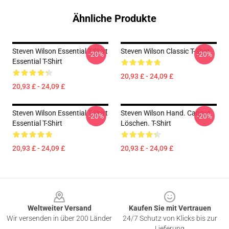
Ähnliche Produkte
Steven Wilson Essential T-Shirt
Steven Wilson Classic T-Shirt
-20%
-20%
Essential T-Shirt
20,93 £ - 24,09 £
20,93 £ - 24,09 £
Steven Wilson Essential T-Shirt
Steven Wilson Hand. Cannot.
-20%
-20%
Essential T-Shirt
Löschen. T-Shirt
20,93 £ - 24,09 £
20,93 £ - 24,09 £
Footer
Weltweiter Versand
Kaufen Sie mit Vertrauen
Wir versenden in über 200 Länder
24/7 Schutz von Klicks bis zur
Lieferung