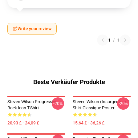
Write your review
1
/
1
Beste Verkäufer Produkte
Steven Wilson Progressive
Steven Wilson (insurgentes) T-
-20%
-20%
Rock Icon T-Shirt
Shirt Classique Poster
20,93 £ - 24,09 £
15,64 £ - 36,26 £