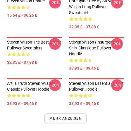
Steven Wilson Poster
Porcupine Tree By Steven
-20%
-20%
Wilson Long Pullover
Sweatshirt
15,64 £ - 36,26 £
32,35 £ - 37,88 £
Steven Wilson The Best Selling
Steven Wilson (insurgentes) T-
-20%
-20%
Pullover Sweatshirt
Shirt Classique Pullover
Hoodie
32,35 £ - 37,88 £
33,93 £ - 39,46 £
Art Is Truth Steven Wilson
Steven Wilson Essential T-Shirt
-20%
-20%
Classic Pullover Hoodie
Pullover Hoodie
33,93 £ - 39,46 £
33,93 £ - 39,46 £
MEHR ANZEIGEN