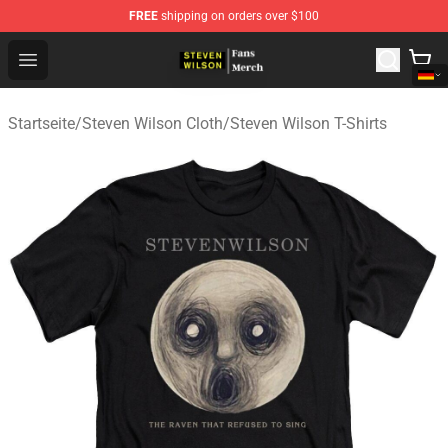
FREE
shipping on orders over $100
Steven Wilson Store - Official Steven Wilson Merchandis
Open menu
Startseite
/
Steven Wilson Cloth
/
Steven Wilson T-Shirts