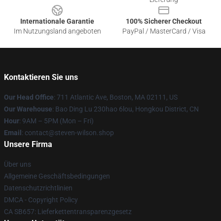
Internationale Garantie
100% Sicherer Checkout
Im Nutzungsland angeboten
PayPal / MasterCard / Visa
Kontaktieren Sie uns
Our Head Office
: 711 Atlantic Ave, Boston, MA 02111, US
Our Warehouse
: Bao Ding Lu 230hao 6lou, Hongkou District, CN
Hour
: 9AM – 5PM (Mon – Fri)
Email
: contact@steven-wilson.shop
Unsere Firma
Über uns
Allgemeine Geschäftsbedingungen
Datenschutzrichtlinien
DMCA - Copyright Policy
CA SB657: Lieferkettentransparenzgesetz